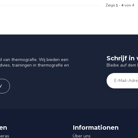
Zeige
1
-
4
von 4
Schrijf i
d van thermografie. Wij bieden een
Bleibe auf dem
vies, trainingen in thermografie en
V
en
Informationen
eras
Über uns