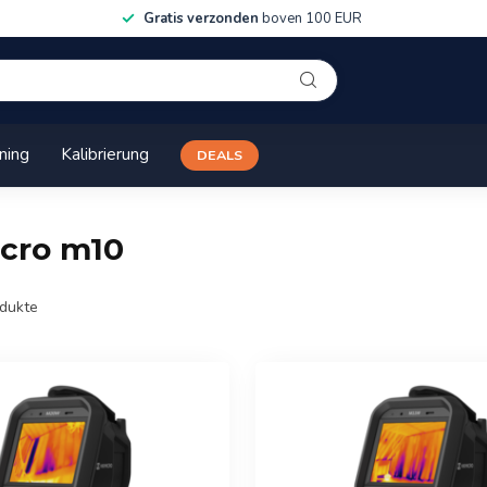
Gratis verzonden
boven 100 EUR
ining
Kalibrierung
DEALS
icro m10
dukte