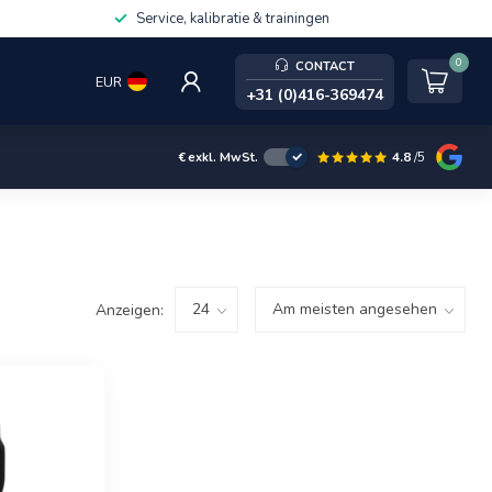
Service, kalibratie & trainingen
0
CONTACT
EUR
+31 (0)416-369474
4.8
/5
€
exkl. MwSt.
Anzeigen: