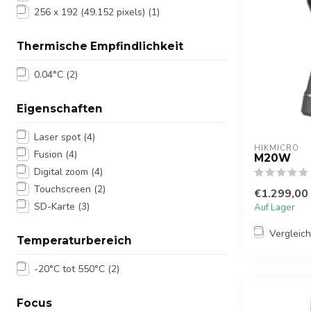
256 x 192 (49.152 pixels)
(1)
Thermische Empfindlichkeit
0.04°C
(2)
Eigenschaften
Laser spot
(4)
HIKMICRO
Fusion
(4)
M20W
Digital zoom
(4)
Touchscreen
(2)
€1.299,00
SD-Karte
(3)
Auf Lager
Vergleic
Temperaturbereich
-20°C tot 550°C
(2)
Focus