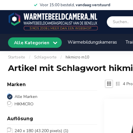
Voor 15:00 besteld,
vandaag verstuurd
Wärmebildungskameras
Tra
Alle Kategorien
Startseite
/
Schlagworte
/
hikmicro m10
Artikel mit Schlagwort hikm
4
Pro
Marken
Alle Marken
HIKMICRO
Auflösung
240 x 180 (43.200 pixels)
(1)