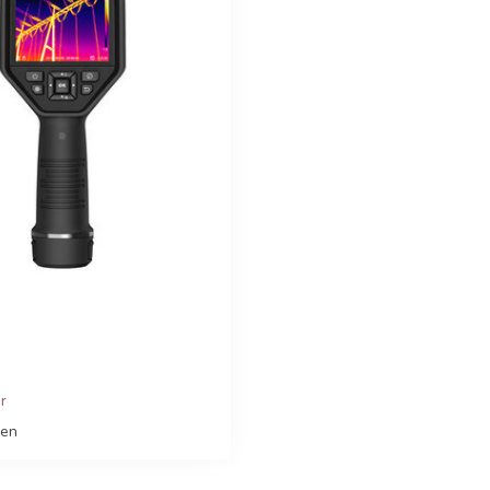
er
hen