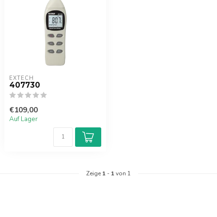
EXTECH
407730
€109,00
Auf Lager
Zeige
1
-
1
von 1