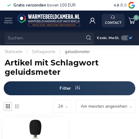
Gratis verzonden
boven 100 EUR
Service, k
4.8
/5.0
0
CONTACT
MENU
€
exkl. MwSt.
Startseite
/
Schlagworte
/
geluidsmeter
Artikel mit Schlagwort
geluidsmeter
Filter