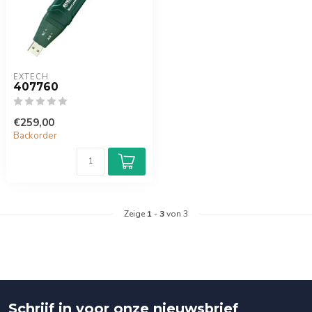
EXTECH
407760
€259,00
Backorder
Zeige
1
-
3
von 3
Schrijf in voor onze nieuwsbrief