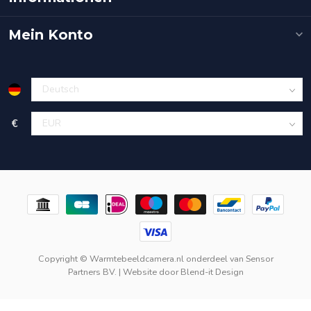
Mein Konto
€
Copyright © Warmtebeeldcamera.nl onderdeel van
Sensor
Partners BV.
| Website door
Blend-it Design