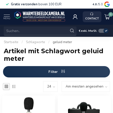
Gratis verzonden
boven 100 EUR
Service, k
4.8
/5.0
0
CONTACT
MENU
€
exkl. MwSt.
Startseite
/
Schlagworte
/
geluid meter
Artikel mit Schlagwort geluid
meter
Filter