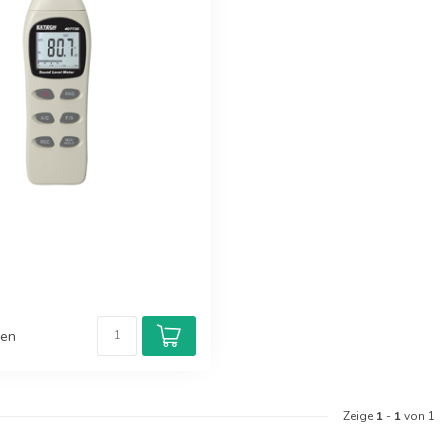
hen
Zeige
1
-
1
von 1