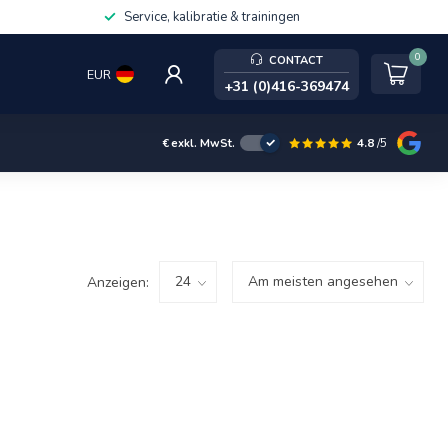
Service, kalibratie & trainingen
0
CONTACT
EUR
+31 (0)416-369474
4.8
/5
€
exkl. MwSt.
Anzeigen: