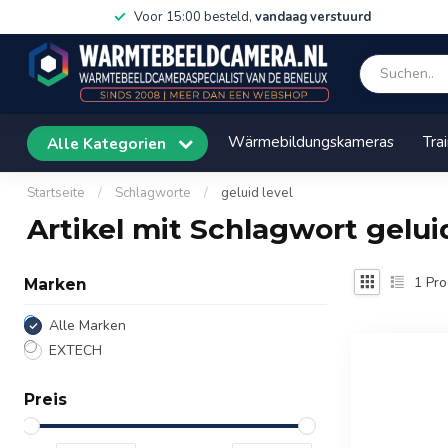
Voor 15:00 besteld,
vandaag verstuurd
Wärmebildungskameras
Tra
Alle Kategorien
Startseite
/
Schlagworte
/
geluid level
Artikel mit Schlagwort geluid
1
Pro
Marken
Alle Marken
EXTECH
Preis