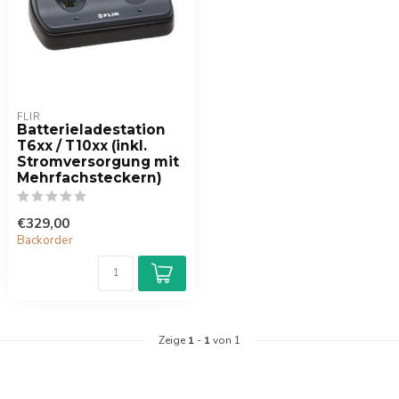
FLIR
Batterieladestation
T6xx / T10xx (inkl.
Stromversorgung mit
Mehrfachsteckern)
€329,00
Backorder
Zeige
1
-
1
von 1