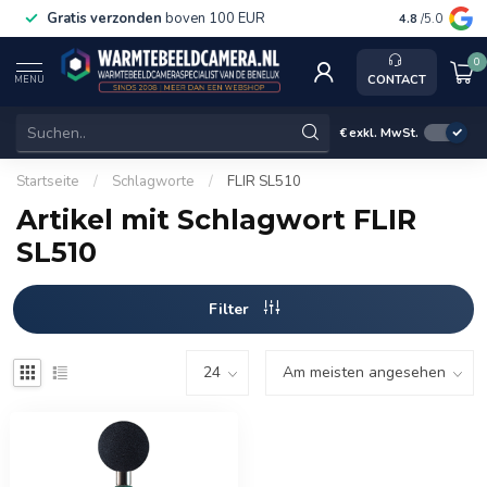
Gratis verzonden
boven 100 EUR
Service, k
4.8
/5.0
0
CONTACT
MENU
€
exkl. MwSt.
Startseite
/
Schlagworte
/
FLIR SL510
Artikel mit Schlagwort FLIR
SL510
Filter