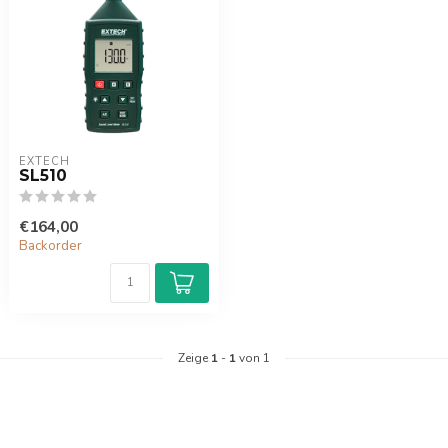
EXTECH
SL510
€164,00
Backorder
Zeige
1
-
1
von 1