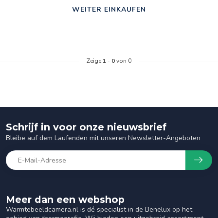
WEITER EINKAUFEN
Zeige
1
-
0
von 0
Schrijf in voor onze nieuwsbrief
Bleibe auf dem Laufenden mit unseren Newsletter-Angeboten
Meer dan een webshop
Warmtebeeldcamera.nl is dé specialist in de Benelux op het