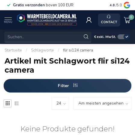
Gratis verzonden
boven 100 EUR
Service, ka
4.8
/5.0
0
CONTACT
MENU
€
exkl. MwSt.
Startseite
/
Schlagworte
/
flir si124 camera
Artikel mit Schlagwort flir si124
camera
Filter
Keine Produkte gefunden!