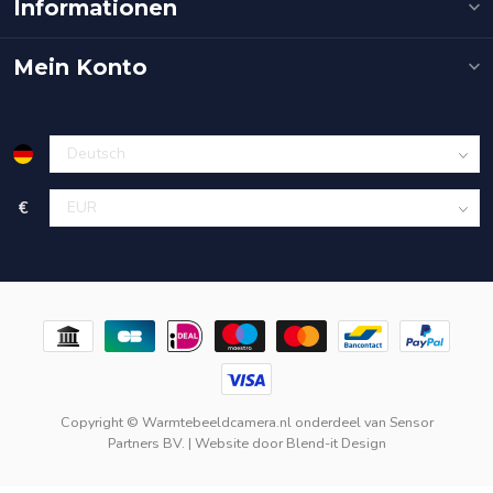
Informationen
Mein Konto
€
Copyright © Warmtebeeldcamera.nl onderdeel van
Sensor
Partners BV.
| Website door
Blend-it Design