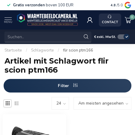
Gratis verzonden
boven 100 EUR
Service, k
4.8
/5.0
0
CONTACT
MENU
€
exkl. MwSt.
Startseite
/
Schlagworte
/
flir scion ptm166
Artikel mit Schlagwort flir
scion ptm166
Filter