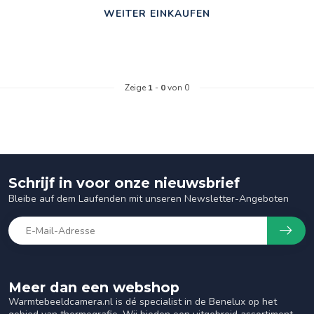
WEITER EINKAUFEN
Zeige
1
-
0
von 0
Schrijf in voor onze nieuwsbrief
Bleibe auf dem Laufenden mit unseren Newsletter-Angeboten
Meer dan een webshop
Warmtebeeldcamera.nl is dé specialist in de Benelux op het