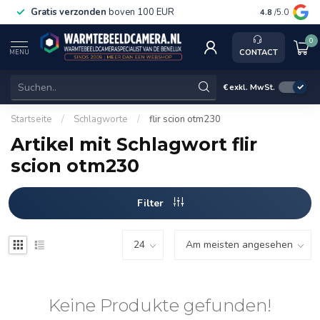
Gratis verzonden
boven 100 EUR
Service, ka
4.8
/5.0
0
CONTACT
MENU
€
exkl. MwSt.
Startseite
/
Schlagworte
/
flir scion otm230
Artikel mit Schlagwort flir
scion otm230
Filter
Keine Produkte gefunden!