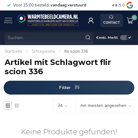
Voor 15:00 besteld,
vandaag verstuurd
Gratis ve
4.8
/5.0
0
CONTACT
MENU
€
exkl. MwSt.
Startseite
/
Schlagworte
/
flir scion 336
Artikel mit Schlagwort flir
scion 336
Filter
Keine Produkte gefunden!