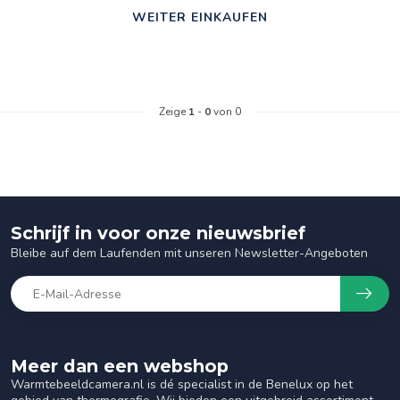
WEITER EINKAUFEN
Zeige
1
-
0
von 0
Schrijf in voor onze nieuwsbrief
Bleibe auf dem Laufenden mit unseren Newsletter-Angeboten
Meer dan een webshop
Warmtebeeldcamera.nl is dé specialist in de Benelux op het