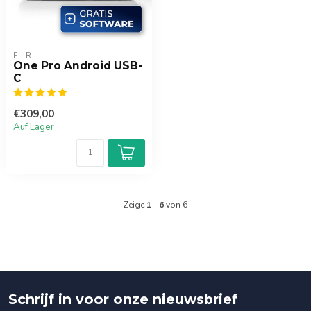
FLIR
One Pro Android USB-
C
€309,00
Auf Lager
Zeige
1
-
6
von 6
Schrijf in voor onze nieuwsbrief