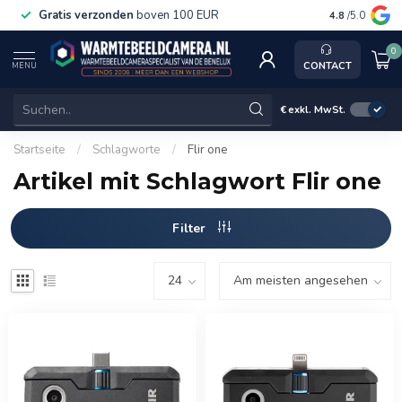
Gratis verzonden
boven 100 EUR
Service, k
4.8
/5.0
0
CONTACT
MENU
€
exkl. MwSt.
Startseite
/
Schlagworte
/
Flir one
Artikel mit Schlagwort Flir one
Filter