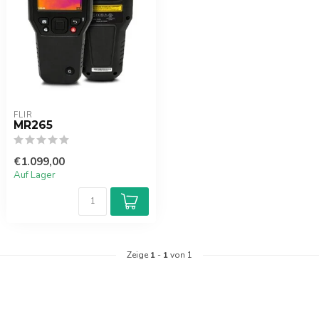
FLIR
MR265
€1.099,00
Auf Lager
Zeige
1
-
1
von 1