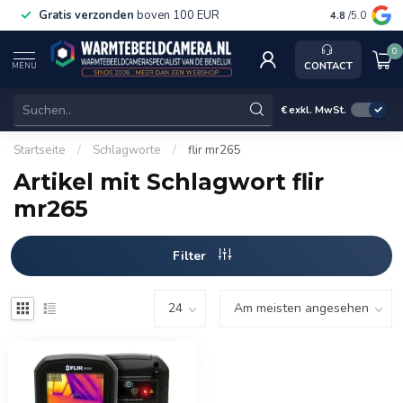
Gratis verzonden
boven 100 EUR
Service, k
4.8
/5.0
0
CONTACT
MENU
€
exkl. MwSt.
Startseite
/
Schlagworte
/
flir mr265
Artikel mit Schlagwort flir
mr265
Filter