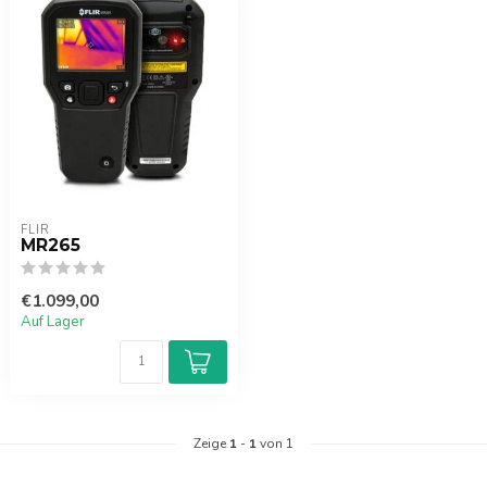
FLIR
MR265
€1.099,00
Auf Lager
Zeige
1
-
1
von 1