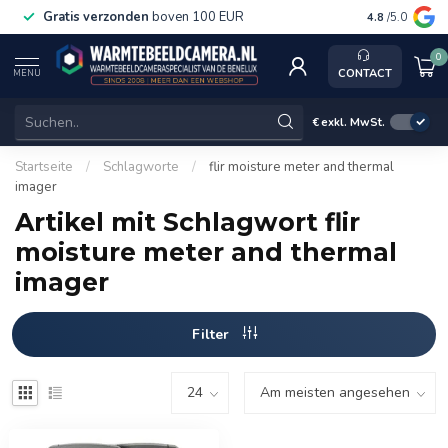
Gratis verzonden
boven 100 EUR
Service, k
4.8
/5.0
0
CONTACT
MENU
€
exkl. MwSt.
Startseite
/
Schlagworte
/
flir moisture meter and thermal
imager
Artikel mit Schlagwort flir
moisture meter and thermal
imager
Filter