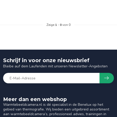
Zeige
1
-
0
von 0
Schrijf in voor onze nieuwsbrief
Bleibe auf dem Laufenden mit unseren Newsletter-Angeboten
Meer dan een webshop
Warmtebeeldcamera.nl is dé specialist in de Benelux op het
gebied van thermografie. Wij bieden een uitgebreid assortiment
aan warmtebeeldcamera’s, professioneel advies, trainingen in