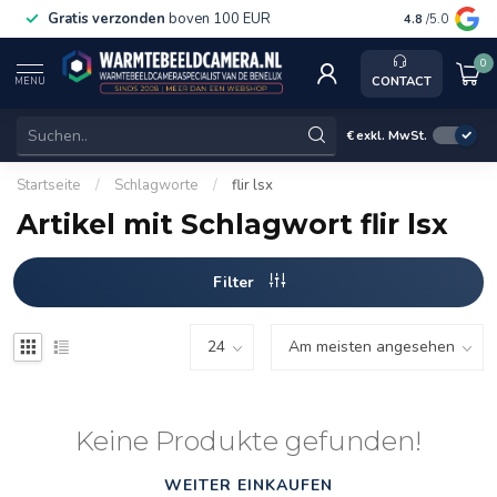
Gratis verzonden
boven 100 EUR
Service, ka
4.8
/5.0
0
CONTACT
MENU
€
exkl. MwSt.
Startseite
/
Schlagworte
/
flir lsx
Artikel mit Schlagwort flir lsx
Filter
Keine Produkte gefunden!
WEITER EINKAUFEN