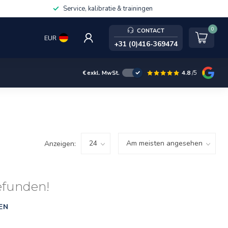
Service, kalibratie & trainingen
0
CONTACT
EUR
+31 (0)416-369474
4.8
/5
€
exkl. MwSt.
Anzeigen:
efunden!
EN