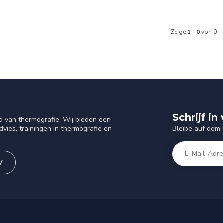
Zeige
1
-
0
von 0
Schrijf i
d van thermografie. Wij bieden een
Bleibe auf dem
vies, trainingen in thermografie en
V