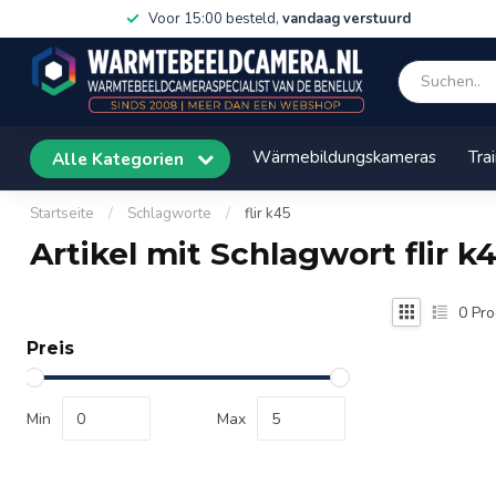
Voor 15:00 besteld,
vandaag verstuurd
Wärmebildungskameras
Tra
Alle Kategorien
Startseite
/
Schlagworte
/
flir k45
Artikel mit Schlagwort flir k
0
Pro
Preis
Min
Max