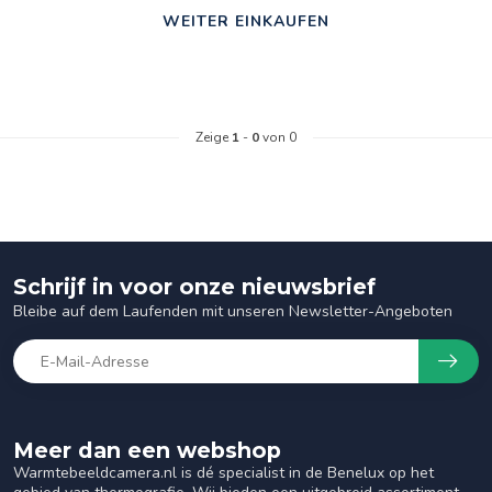
WEITER EINKAUFEN
Zeige
1
-
0
von 0
Schrijf in voor onze nieuwsbrief
Bleibe auf dem Laufenden mit unseren Newsletter-Angeboten
Meer dan een webshop
Warmtebeeldcamera.nl is dé specialist in de Benelux op het