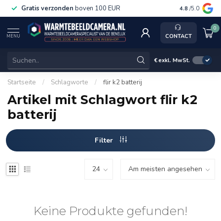
Gratis verzonden
boven 100 EUR
Service, ka
4.8
/5.0
0
CONTACT
MENU
€
exkl. MwSt.
Startseite
/
Schlagworte
/
flir k2 batterij
Artikel mit Schlagwort flir k2
batterij
Filter
Keine Produkte gefunden!