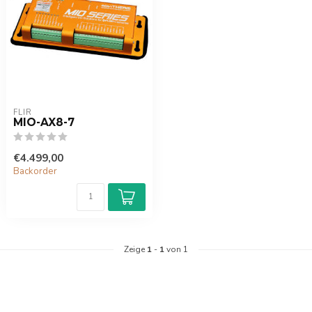
FLIR
MIO-AX8-7
€4.499,00
Backorder
Zeige
1
-
1
von 1