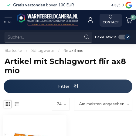
Gratis verzonden
boven 100 EUR
Service, k
4.8
/5.0
0
CONTACT
MENU
€
exkl. MwSt.
Startseite
/
Schlagworte
/
flir ax8 mio
Artikel mit Schlagwort flir ax8
mio
Filter