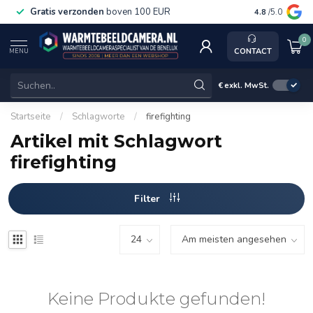
Gratis verzonden
boven 100 EUR
Service, ka
4.8
/5.0
0
CONTACT
MENU
€
exkl. MwSt.
Startseite
/
Schlagworte
/
firefighting
Artikel mit Schlagwort
firefighting
Filter
Keine Produkte gefunden!