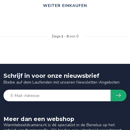
WEITER EINKAUFEN
Zeige
1
-
0
von 0
Schrijf in voor onze nieuwsbrief
Bleibe auf dem Laufenden mit unseren Newsletter-Angeboten
Meer dan een webshop
Warmtebeeldcamera.nl is dé specialist in de Benelux op het