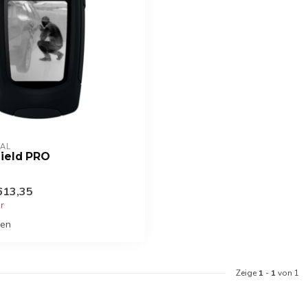
AL
hield PRO
613,35
er
hen
Zeige
1
-
1
von 1