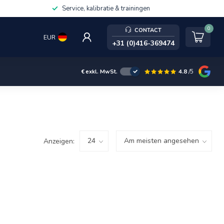
Service, kalibratie & trainingen
0
CONTACT
EUR
+31 (0)416-369474
4.8
/5
€
exkl. MwSt.
Anzeigen: