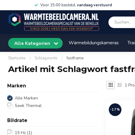
Voor 15:00 besteld,
vandaag verstuurd
Wärmebildungskameras
Tra
Alle Kategorien
Startseite
/
Schlagworte
/
fastframe
Artikel mit Schlagwort fast
1
Pro
Marken
Alle Marken
Seek Thermal
-17%
Bildrate
15 Hz
(1)