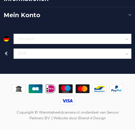
Mein Konto
€
Copyright © Warmtebeeldcamera.nl onderdeel van
Sensor
Partners BV.
| Website door
Blend-it Design