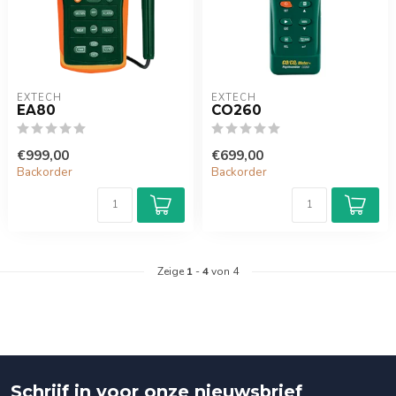
EXTECH
EXTECH
EA80
CO260
€999,00
€699,00
Backorder
Backorder
Zeige
1
-
4
von 4
Schrijf in voor onze nieuwsbrief