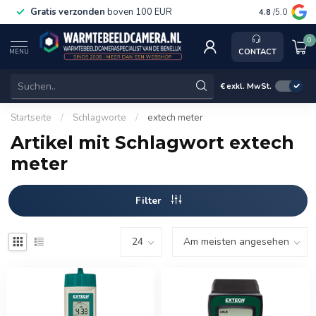
Gratis verzonden
boven 100 EUR
Service, k
4.8
/5.0
0
CONTACT
MENU
€
exkl. MwSt.
Startseite
/
Schlagworte
/
extech meter
Artikel mit Schlagwort extech
meter
Filter