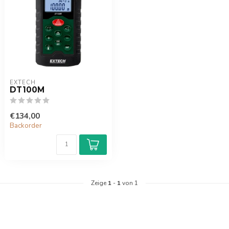
EXTECH
DT100M
€134,00
Backorder
Zeige
1
-
1
von 1