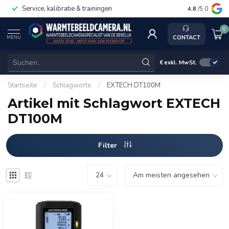
Service, kalibratie & trainingen
4.8
/5.0
0
CONTACT
MENU
€
exkl. MwSt.
Startseite
/
Schlagworte
/
EXTECH DT100M
Artikel mit Schlagwort EXTECH
DT100M
Filter