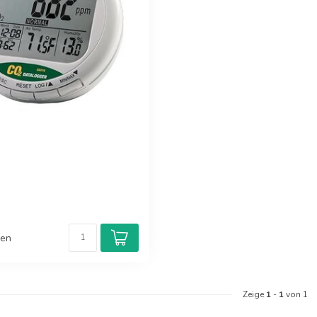
hen
Zeige
1
-
1
von 1