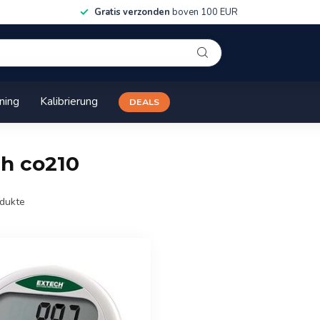
Gratis verzonden
boven 100 EUR
ining
Kalibrierung
DEALS
ch co210
dukte