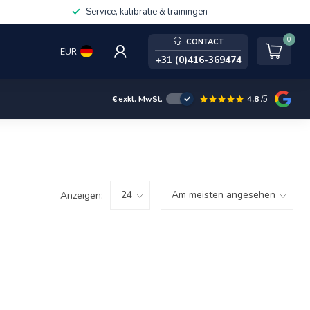
Service, kalibratie & trainingen
0
CONTACT
EUR
+31 (0)416-369474
4.8
/5
€
exkl. MwSt.
Anzeigen: