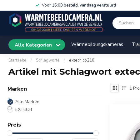
Voor 15:00 besteld,
vandaag verstuurd
Wärmebildungskameras
Tra
Alle Kategorien
Startseite
/
Schlagworte
/
extech co210
Artikel mit Schlagwort exte
1
Pro
Marken
Alle Marken
EXTECH
Preis