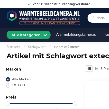
Voor 15:00 besteld,
vandaag verstuurd
Wärmebildungskameras
Tra
Alle Kategorien
Startseite
/
Schlagworte
/
extech co2 meter
Artikel mit Schlagwort exte
3
Pro
Marken
Alle Marken
EXTECH
Preis