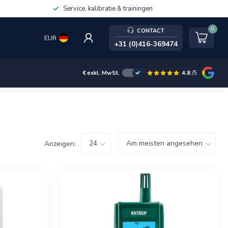
Service, kalibratie & trainingen
0
CONTACT
EUR
+31 (0)416-369474
4.8
/5
€
exkl. MwSt.
Anzeigen: