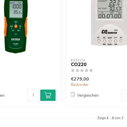
EXTECH
CO220
€279,00
Backorder
hen
Vergleichen
Zeige
1
-
3
von 3