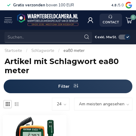
Gratis verzonden
boven 100 EUR
Service, k
4.8
/5.0
0
CONTACT
MENU
€
exkl. MwSt.
Startseite
/
Schlagworte
/
ea80 meter
Artikel mit Schlagwort ea80
meter
Filter