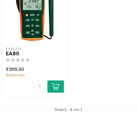
EXTECH
EA80
€999,00
Backorder
Zeige
1
-
1
von 1