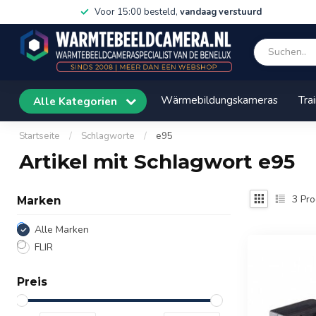
Voor 15:00 besteld,
vandaag verstuurd
Wärmebildungskameras
Tra
Alle Kategorien
Startseite
/
Schlagworte
/
e95
Artikel mit Schlagwort e95
3
Pro
Marken
Alle Marken
FLIR
Preis