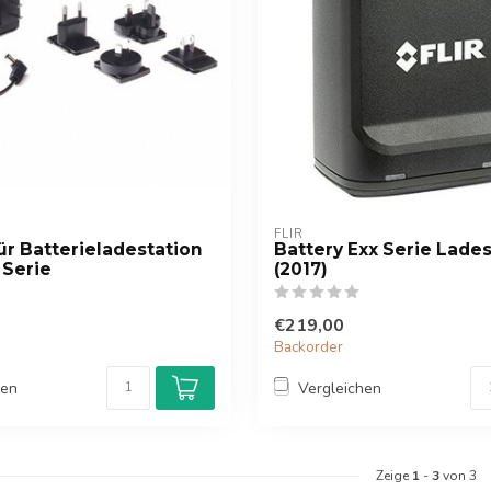
FLIR
für Batterieladestation
Battery Exx Serie Lade
 Serie
(2017)
€219,00
Backorder
hen
Vergleichen
Zeige
1
-
3
von 3