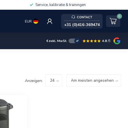
Service, kalibratie & trainingen
0
CONTACT
EUR
+31 (0)416-369474
4.8
/5
€
exkl. MwSt.
Anzeigen: