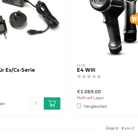
FLIR
ür Ex/Cx-Serie
E4 Wifi
€1.069,00
Nicht auf Lager
hen
Vergleichen
Zeige
1
-
2
von 2