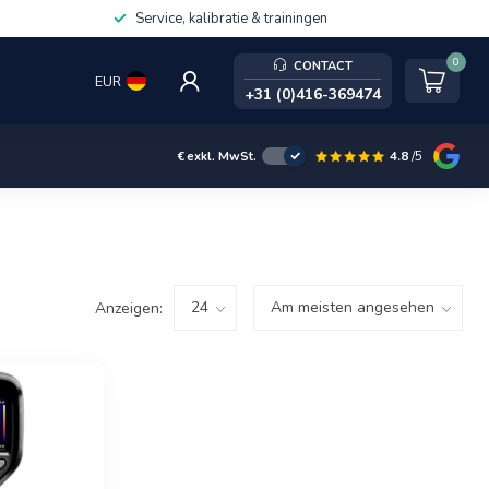
Service, kalibratie & trainingen
0
CONTACT
EUR
+31 (0)416-369474
4.8
/5
€
exkl. MwSt.
Anzeigen: