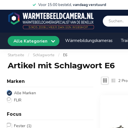
Voor 15:00 besteld,
vandaag verstuurd
Wärmebildungskameras
Tra
Alle Kategorien
Startseite
/
Schlagworte
/
E6
Artikel mit Schlagwort E6
2
Pro
Marken
Alle Marken
FLIR
Focus
Fester
(1)