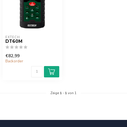
EXTECH
DT60M
€82,99
Backorder
Zeige
1
-
1
von 1