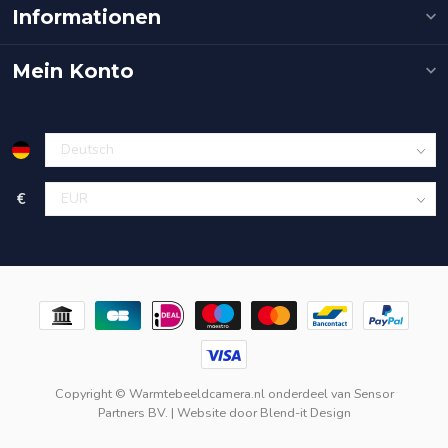
Informationen
Mein Konto
€
Copyright © Warmtebeeldcamera.nl onderdeel van
Sensor
Partners BV.
| Website door
Blend-it Design