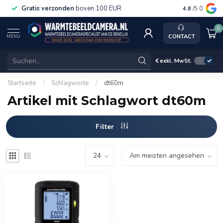
Gratis verzonden
boven 100 EUR
Service, k
4.8
/5.0
0
CONTACT
MENU
€
exkl. MwSt.
Startseite
/
Schlagworte
/
dt60m
Artikel mit Schlagwort dt60m
Filter