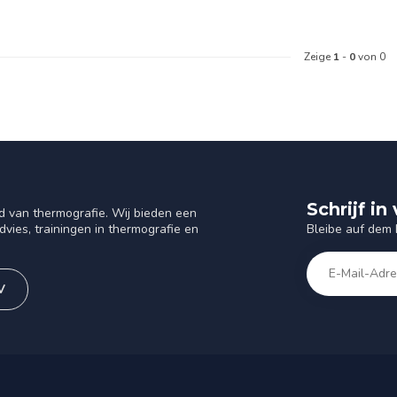
Zeige
1
-
0
von 0
Schrijf i
d van thermografie. Wij bieden een
Bleibe auf dem
vies, trainingen in thermografie en
V