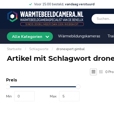
Voor 15:00 besteld,
vandaag verstuurd
Wärmebildungskameras
Tra
Alle Kategorien
Startseite
/
Schlagworte
/
dronexpert gimbal
Artikel mit Schlagwort dron
0
Pro
Preis
Min
Max