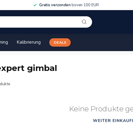
Gratis verzonden
boven 100 EUR
ining
Kalibrierung
DEALS
expert gimbal
dukte
Keine Produkte g
WEITER EINKAUF