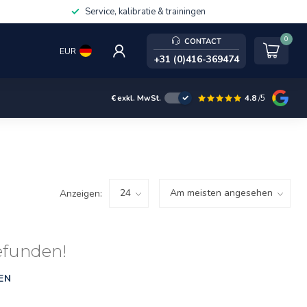
Service, kalibratie & trainingen
0
CONTACT
EUR
+31 (0)416-369474
4.8
/5
€
exkl. MwSt.
Anzeigen:
efunden!
EN