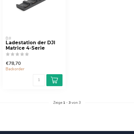
DJI
Ladestation der DJI
Matrice 4-Serie
€78,70
Backorder
Zeige
1
-
3
von 3