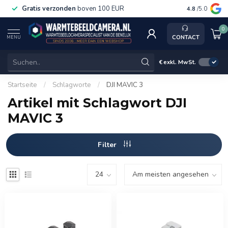
Gratis verzonden
boven 100 EUR
Service, k
4.8
/5.0
0
CONTACT
MENU
€
exkl. MwSt.
Startseite
/
Schlagworte
/
DJI MAVIC 3
Artikel mit Schlagwort DJI
MAVIC 3
Filter