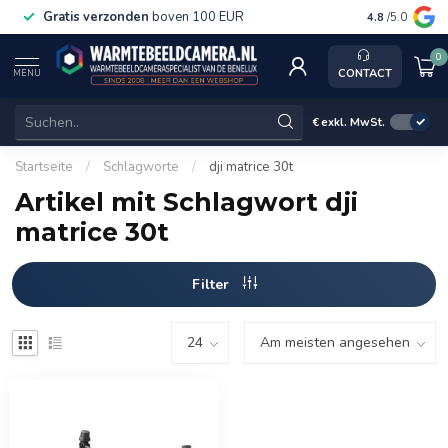
Gratis verzonden
boven 100 EUR
Service, k
4.8
/5.0
0
CONTACT
MENU
€
exkl. MwSt.
Startseite
/
Schlagworte
/
dji matrice 30t
Artikel mit Schlagwort dji
matrice 30t
Filter