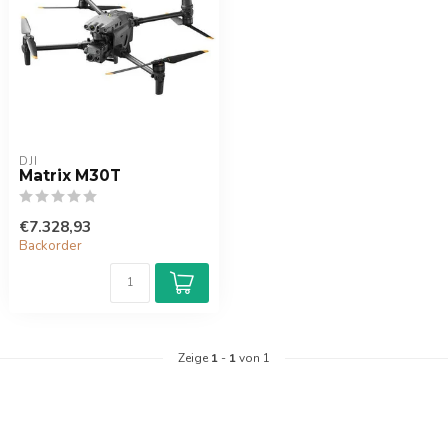
DJI
Matrix M30T
€7.328,93
Backorder
Zeige
1
-
1
von 1