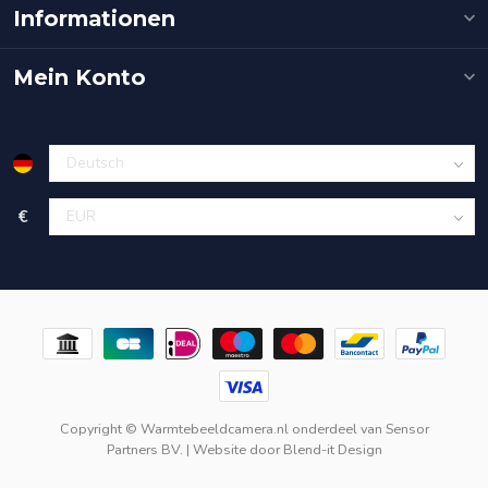
Informationen
Mein Konto
€
Copyright © Warmtebeeldcamera.nl onderdeel van
Sensor
Partners BV.
| Website door
Blend-it Design