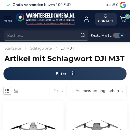
Gratis verzonden
boven 100 EUR
Service, k
4.8
/5.0
0
CONTACT
MENU
€
exkl. MwSt.
Startseite
/
Schlagworte
/
DJI M3T
Artikel mit Schlagwort DJI M3T
Filter