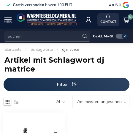
Gratis verzonden
boven 100 EUR
Service, k
4.8
/5.0
0
CONTACT
MENU
€
exkl. MwSt.
Startseite
/
Schlagworte
/
dj matrice
Artikel mit Schlagwort dj
matrice
Filter