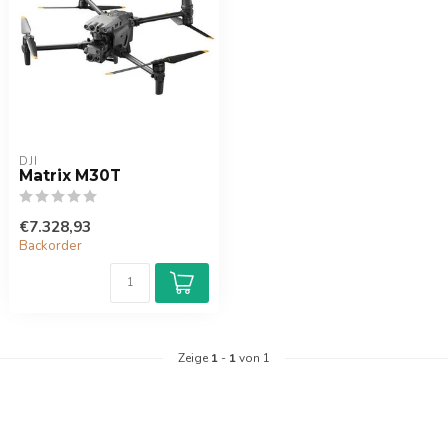
DJI
Matrix M30T
€7.328,93
Backorder
Zeige
1
-
1
von 1