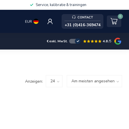
Service, kalibratie & trainingen
0
CONTACT
EUR
+31 (0)416-369474
4.8
/5
€
exkl. MwSt.
Anzeigen: