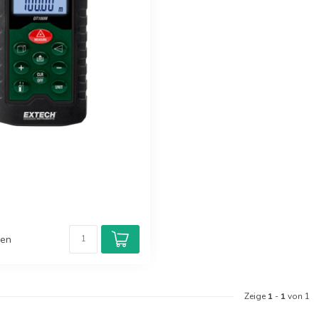
hen
Zeige
1
-
1
von 1