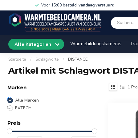
Voor 15:00 besteld,
vandaag verstuurd
Wärmebildungskameras
Tra
Alle Kategorien
Startseite
/
Schlagworte
/
DISTANCE
Artikel mit Schlagwort DIS
1
Pro
Marken
Alle Marken
EXTECH
Preis