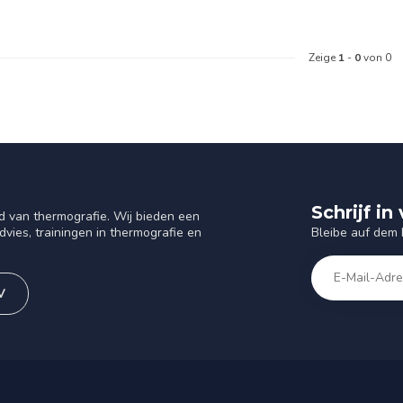
Zeige
1
-
0
von 0
Schrijf i
d van thermografie. Wij bieden een
Bleibe auf dem
vies, trainingen in thermografie en
V