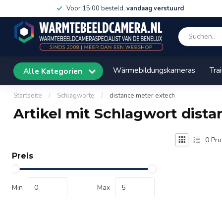
Voor 15:00 besteld,
vandaag verstuurd
Wärmebildungskameras
Tra
Alle Kategorien
Startseite
/
Schlagworte
/
distance meter extech
Artikel mit Schlagwort dist
0
Pro
Preis
Min
Max