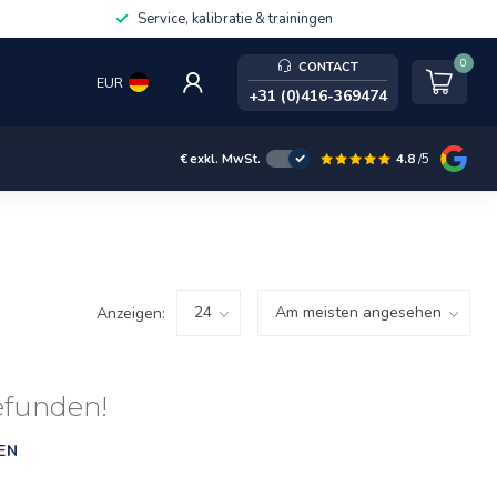
Service, kalibratie & trainingen
0
CONTACT
EUR
+31 (0)416-369474
4.8
/5
€
exkl. MwSt.
Anzeigen:
efunden!
EN