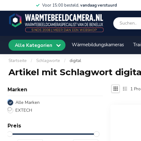
Voor 15:00 besteld,
vandaag verstuurd
Wärmebildungskameras
Tra
Alle Kategorien
Startseite
/
Schlagworte
/
digital
Artikel mit Schlagwort digita
1
Pro
Marken
Alle Marken
EXTECH
Preis