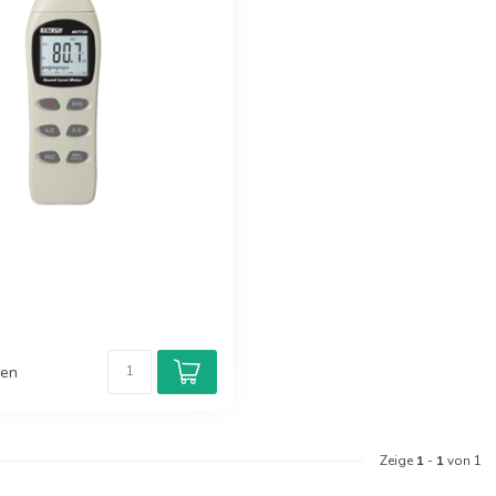
hen
Zeige
1
-
1
von 1