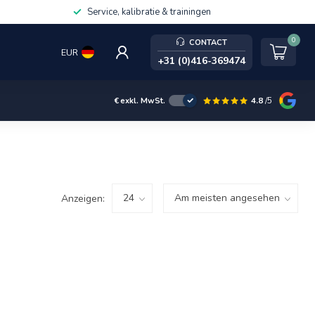
Service, kalibratie & trainingen
0
CONTACT
EUR
+31 (0)416-369474
4.8
/5
€
exkl. MwSt.
Anzeigen: