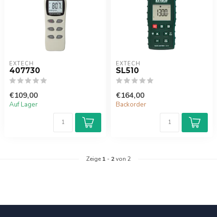
EXTECH
EXTECH
407730
SL510
€109,00
€164,00
Auf Lager
Backorder
Zeige
1
-
2
von 2