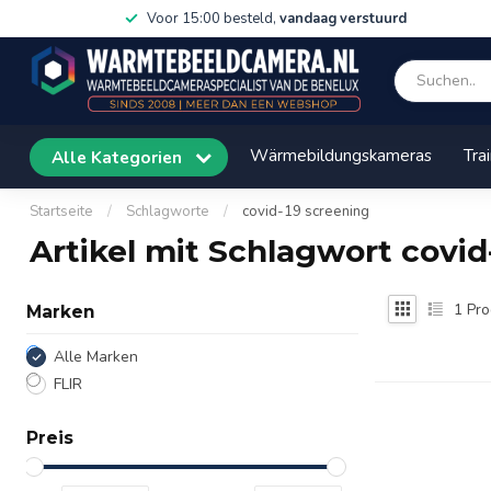
Voor 15:00 besteld,
vandaag verstuurd
Wärmebildungskameras
Tra
Alle Kategorien
Startseite
/
Schlagworte
/
covid-19 screening
Artikel mit Schlagwort covid
1
Pro
Marken
Alle Marken
FLIR
Preis