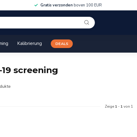
Gratis verzonden
boven 100 EUR
ining
Kalibrierung
DEALS
-19 screening
dukte
Zeige
1
-
1
von 1