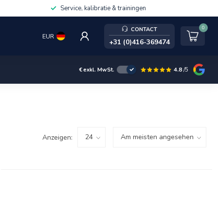
Service, kalibratie & trainingen
0
CONTACT
EUR
+31 (0)416-369474
4.8
/5
€
exkl. MwSt.
Anzeigen: