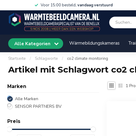
Voor 15:00 besteld,
vandaag verstuurd
Wärmebildungskameras
Tra
Alle Kategorien
Startseite
/
Schlagworte
/
co2 climate monitoring
Artikel mit Schlagwort co2 
1
Pro
Marken
Alle Marken
SENSOR PARTNERS BV
Preis