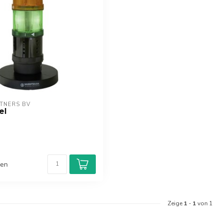
TNERS BV
el
hen
Zeige
1
-
1
von 1