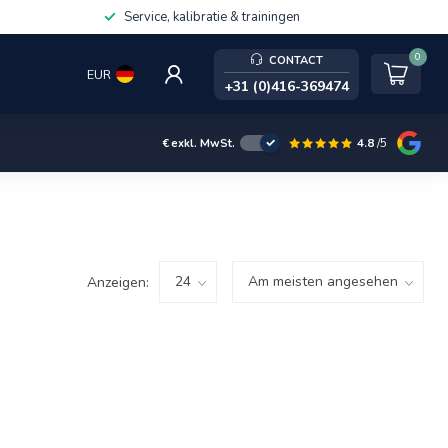
Service, kalibratie & trainingen
0
CONTACT
EUR
+31 (0)416-369474
4.8
/5
€
exkl. MwSt.
Anzeigen: