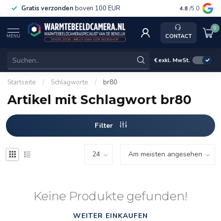
Gratis verzonden
boven 100 EUR
Service, ka
4.8
/5.0
0
CONTACT
MENU
€
exkl. MwSt.
Startseite
/
Schlagworte
/
br80
Artikel mit Schlagwort br80
Filter
Keine Produkte gefunden!
WEITER EINKAUFEN