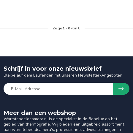
Zeige
1
-
0
von 0
Schrijf in voor onze nieuwsbrief
Bleibe auf dem Laufenden mit unseren Newsletter-Angeboten
Meer dan een webshop
Warmtebeeldcamera.nl is dé specialist in de Benelux op het
gebied van thermografie. Wij bieden een uitgebreid assortiment
aan warmtebeeldcamera’s, professioneel advies, trainingen in