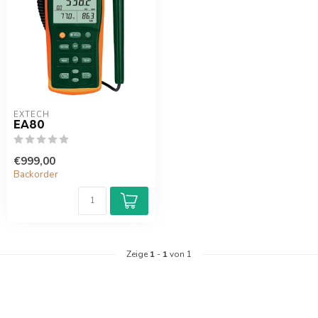
EXTECH
EA80
€999,00
Backorder
Zeige
1
-
1
von 1