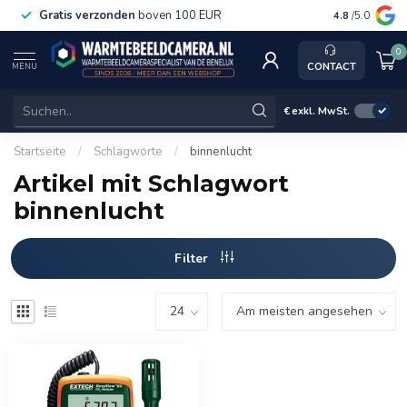
Gratis verzonden
boven 100 EUR
Service, k
4.8
/5.0
0
CONTACT
MENU
€
exkl. MwSt.
Startseite
/
Schlagworte
/
binnenlucht
Artikel mit Schlagwort
binnenlucht
Filter