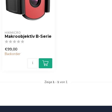
HIKMICRO
Makroobjektiv B-Serie
€99,00
Backorder
Zeige
1
-
1
von 1