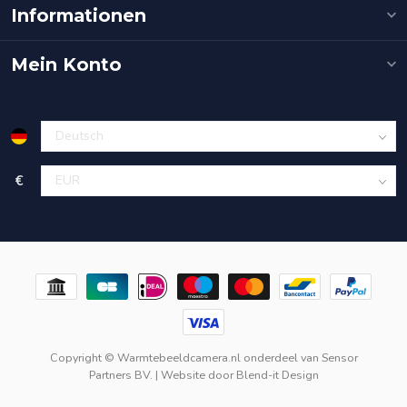
Informationen
Mein Konto
€
Copyright © Warmtebeeldcamera.nl onderdeel van
Sensor
Partners BV.
| Website door
Blend-it Design