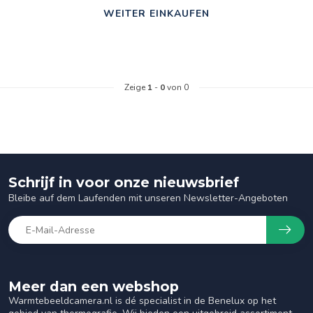
WEITER EINKAUFEN
Zeige
1
-
0
von 0
Schrijf in voor onze nieuwsbrief
Bleibe auf dem Laufenden mit unseren Newsletter-Angeboten
Meer dan een webshop
Warmtebeeldcamera.nl is dé specialist in de Benelux op het