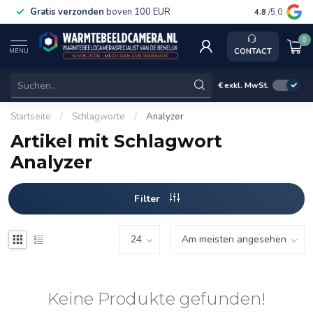
Gratis verzonden
boven 100 EUR
Service, ka
4.8
/5.0
0
CONTACT
MENU
€
exkl. MwSt.
Startseite
/
Schlagworte
/
Analyzer
Artikel mit Schlagwort
Analyzer
Filter
Keine Produkte gefunden!