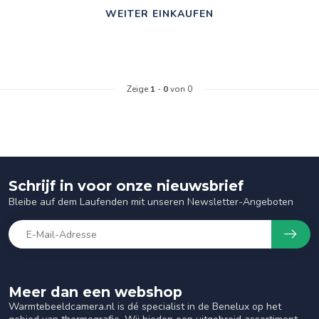
WEITER EINKAUFEN
Zeige
1
-
0
von 0
Schrijf in voor onze nieuwsbrief
Bleibe auf dem Laufenden mit unseren Newsletter-Angeboten
Meer dan een webshop
Warmtebeeldcamera.nl is dé specialist in de Benelux op het