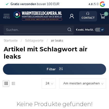
Gratis verzonden
boven 100 EUR
Service, ka
4.8
/5.0
0
CONTACT
MENU
€
exkl. MwSt.
Startseite
/
Schlagworte
/
air leaks
Artikel mit Schlagwort air
leaks
Filter
Keine Produkte gefunden!