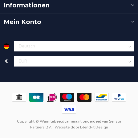
Informationen
Mein Konto
€
Copyright © Warmtebeeldcamera.nl onderdeel van
Sensor
Partners BV.
| Website door
Blend-it Design