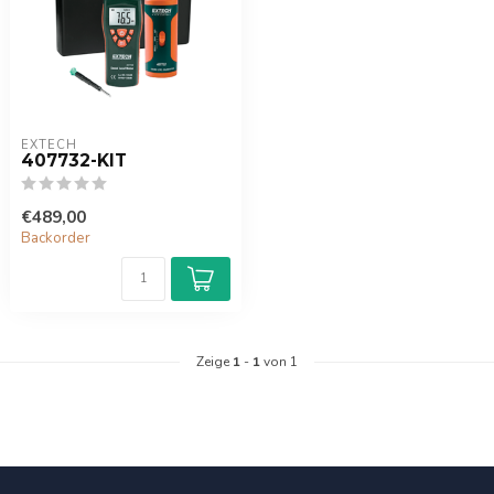
EXTECH
407732-KIT
€489,00
Backorder
Zeige
1
-
1
von 1