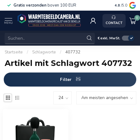
Gratis verzonden
boven 100 EUR
Service, k
4.8
/5.0
0
CONTACT
MENU
€
exkl. MwSt.
Startseite
/
Schlagworte
/
407732
Artikel mit Schlagwort 407732
Filter