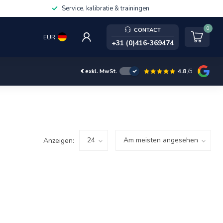
Service, kalibratie & trainingen
0
CONTACT
EUR
+31 (0)416-369474
4.8
/5
€
exkl. MwSt.
Anzeigen: