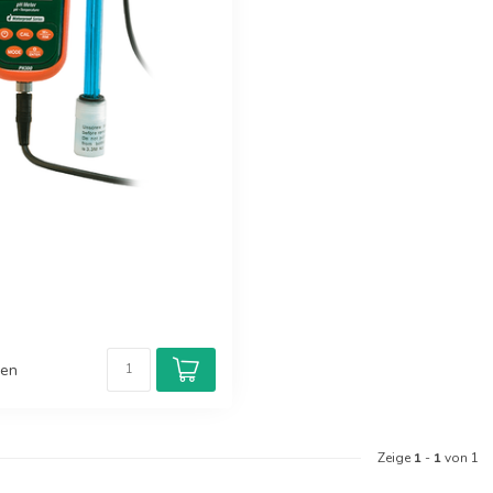
hen
Zeige
1
-
1
von 1