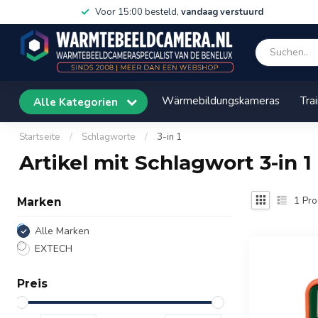
Voor 15:00 besteld,
vandaag verstuurd
Wärmebildungskameras
Tra
Alle Kategorien
Startseite
/
Schlagworte
/
3-in 1
Artikel mit Schlagwort 3-in 1
1
Pro
Marken
Alle Marken
EXTECH
Preis