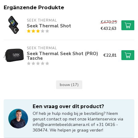
Ergänzende Produkte
SEEK THERMAL
€470,25
Seek Thermal Shot
€432,63
SEEK THERMAL
Seek Thermal Seek Shot (PRO)
€22,81
Tasche
bouw
(17)
Een vraag over dit product?
Of heb je hulp nodig bij je bestelling? Neem
gerust contact op met onze klantenservice via
info@warmtebeeldcamera.nl
of +31 0416 -
369474. We helpen je graag verder!