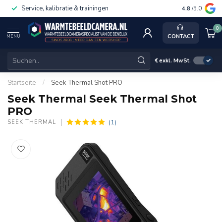
Service, kalibratie & trainingen
4.8
/5.0
0
CONTACT
MENU
€
exkl. MwSt.
Startseite
/
Seek Thermal Shot PRO
Seek Thermal Seek Thermal Shot
PRO
(1)
SEEK THERMAL