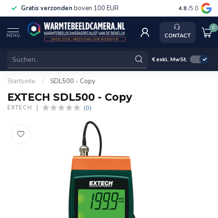
Gratis verzonden
boven 100 EUR
Service, k
4.8
/5.0
0
CONTACT
MENU
€
exkl. MwSt.
Startseite
/
SDL500 - Copy
EXTECH SDL500 - Copy
(0)
EXTECH