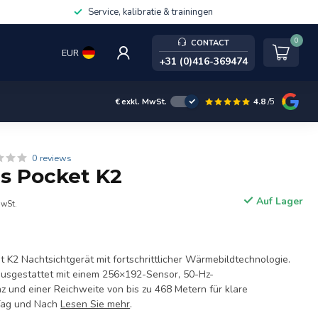
Service, kalibratie & trainingen
0
CONTACT
EUR
+31 (0)416-369474
4.8
/5
€
exkl. MwSt.
0 reviews
cs Pocket K2
Auf Lager
MwSt.
t K2 Nachtsichtgerät mit fortschrittlicher Wärmebildtechnologie.
ausgestattet mit einem 256×192-Sensor, 50-Hz-
z und einer Reichweite von bis zu 468 Metern für klare
Tag und Nach
Lesen Sie mehr
.