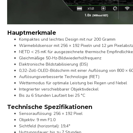
Hauptmerkmale
Kompaktes und leichtes Design mit nur 200 Gramm
Wärmebildsensor mit 256 × 192 Pixeln und 12 μm Pixelabst
NETD < 25 mK für ausgezeichnete thermische Empfindlichke
Gleichmäßige 50-Hz-Bildwiederholfrequenz
Elektronische Bildstabilisierung (EIS)
0,32-Zoll-OLED-Bildschirm mit einer Auflösung von 800 × 60
Auflösungsverbesserte Technologie (RET)
Wettermodus für optimale Leistung bei Regen und Nebel
Integrierter verschiebbarer Objektivdeckel
Bis zu 6 Stunden Laufzeit bei 25 °C
Technische Spezifikationen
Sensorauflösung: 256 × 192 Pixel
Objektiv: 9 mm F1.0
Sichtfeld (horizontal): 19,4°
Nutzungsdauer: bis zu 7 Stunden