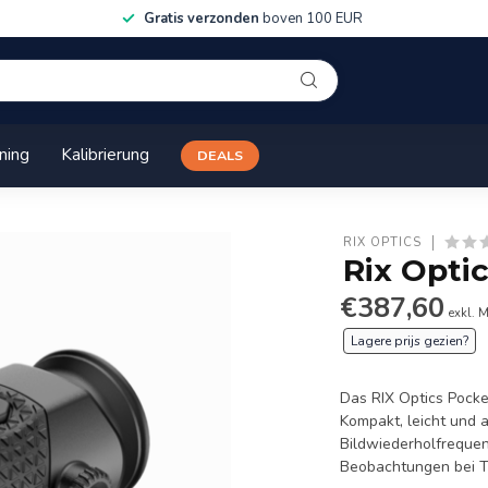
Gratis verzonden
boven 100 EUR
ining
Kalibrierung
DEALS
RIX OPTICS
Rix Opti
€387,60
exkl. 
Lagere prijs gezien?
Das RIX Optics Pocke
Kompakt, leicht und 
Bildwiederholfrequen
Beobachtungen bei 