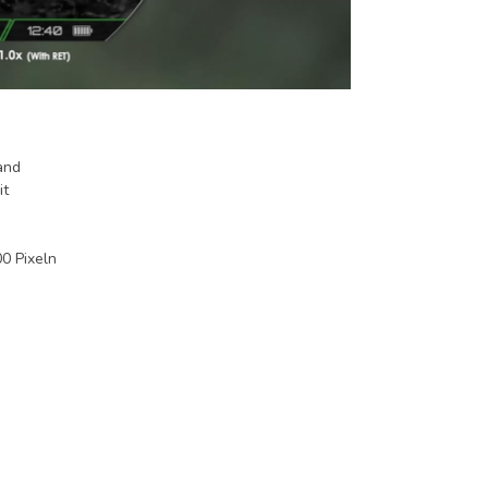
and
it
0 Pixeln