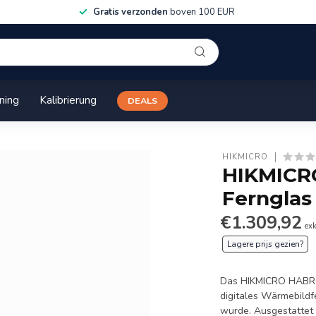
Gratis verzonden
boven 100 EUR
ining
Kalibrierung
DEALS
HIKMICRO
HIKMICRO
Fernglas
€1.309,92
ex
Lagere prijs gezien?
Das HIKMICRO HABROK 
digitales Wärmebildfe
wurde. Ausgestattet 