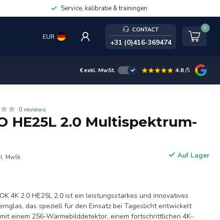
Service, kalibratie & trainingen
0
CONTACT
EUR
+31 (0)416-369474
4.8
/5
€
exkl. MwSt.
0 reviews
 HE25L 2.0 Multispektrum-
Auf Lager
kl. MwSt.
4K 2.0 HE25L 2.0 ist ein leistungsstarkes und innovatives
rnglas, das speziell für den Einsatz bei Tageslicht entwickelt
mit einem 256-Wärmebilddetektor, einem fortschrittlichen 4K-