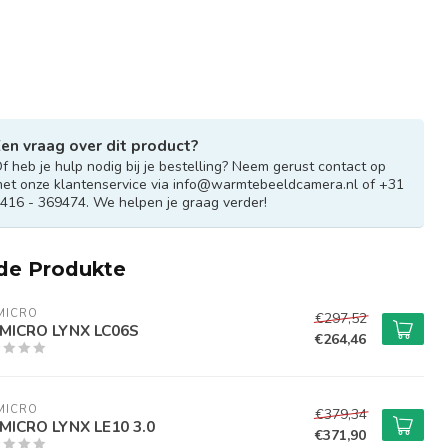
en vraag over dit product?
f heb je hulp nodig bij je bestelling? Neem gerust contact op
et onze klantenservice via
info@warmtebeeldcamera.nl
of +31
416 - 369474. We helpen je graag verder!
de Produkte
MICRO
€297,52
MICRO LYNX LC06S
€264,46
MICRO
€379,34
MICRO LYNX LE10 3.0
€371,90