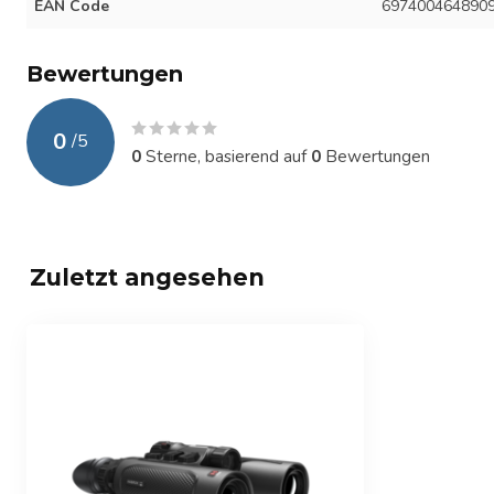
EAN Code
697400464890
Bewertungen
0
/
5
0
Sterne, basierend auf
0
Bewertungen
Zuletzt angesehen