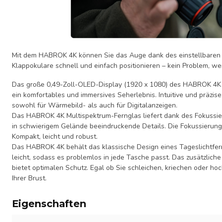
Mit dem HABROK 4K können Sie das Auge dank des einstellbare
Klappokulare schnell und einfach positionieren – kein Problem, wen
Das große 0,49-Zoll-OLED-Display (1920 x 1080) des HABROK 4K 
ein komfortables und immersives Seherlebnis. Intuitive und präzis
sowohl für Wärmebild- als auch für Digitalanzeigen.
Das HABROK 4K Multispektrum-Fernglas liefert dank des Fokussierr
in schwierigem Gelände beeindruckende Details. Die Fokussierung
Kompakt, leicht und robust.
Das HABROK 4K behält das klassische Design eines Tageslichtfern
leicht, sodass es problemlos in jede Tasche passt. Das zusätzlic
bietet optimalen Schutz. Egal ob Sie schleichen, kriechen oder ho
Ihrer Brust.
Eigenschaften