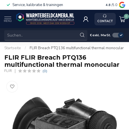
Service, kalibratie & trainingen
4.8
/5.0
0
CONTACT
MENU
€
exkl. MwSt.
Startseite
/
FLIR Breach PTQ136 multifunctional thermal monocular
FLIR FLIR Breach PTQ136
multifunctional thermal monocular
(0)
FLIR